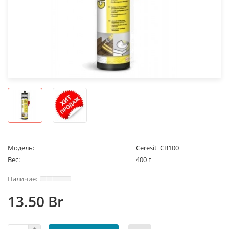
Модель:
Ceresit_CB100
Вес:
400 г
13.50 Br