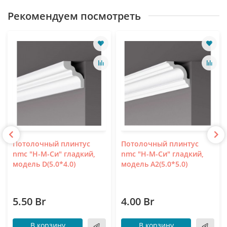
Рекомендуем посмотреть
Потолочный плинтус
Потолочный плинтус
nmc "Н-М-Си" гладкий,
nmc "Н-М-Си" гладкий,
модель D(5.0*4.0)
модель A2(5.0*5.0)
5.50 Br
4.00 Br
В корзину
В корзину