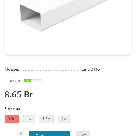
Модель:
kanalD110
8.65 Br
* Длина:
0.5м
1м
1.5м
2м