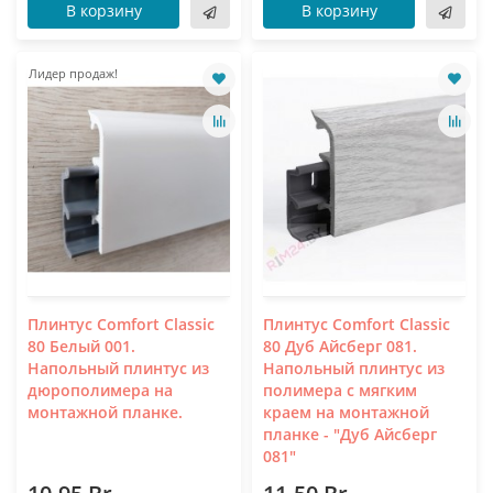
В корзину
В корзину
Лидер продаж!
Плинтус Comfort Classic
Плинтус Comfort Classic
80 Белый 001.
80 Дуб Айсберг 081.
Напольный плинтус из
Напольный плинтус из
дюрополимера на
полимера с мягким
монтажной планке.
краем на монтажной
планке - "Дуб Айсберг
081"