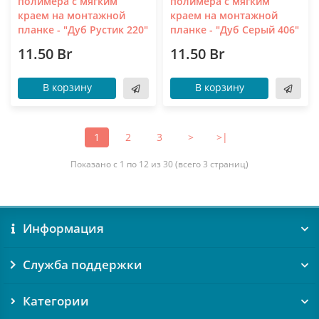
полимера с мягким
полимера с мягким
краем на монтажной
краем на монтажной
планке - "Дуб Рустик 220"
планке - "Дуб Серый 406"
11.50 Br
11.50 Br
В корзину
В корзину
1
2
3
>
>|
Показано с 1 по 12 из 30 (всего 3 страниц)
Информация
Служба поддержки
Категории